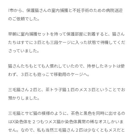
I市から、保護猫さんの室内捕獲と不妊手術のための病院送迎
のご依頼でした。
早朝に室内捕獲セットを持って保護部屋に到着すると、猫さん
たちはすでに３匹とも三段ケージに入った状態で待機してくだ
さっていました。
猫さんたちもとても人慣れしていたので、持参したネットは使
わず、３匹とも抱っこで移動用のケージへ。
三毛猫さん２匹と、茶トラ子猫１匹のメス３匹ということでお
預かりしました。
三毛猫とサビ猫の模様のように、茶色と黒色を同時に出せるの
はX染色体を２つもつメス猫か染色体異常の稀なオスしかいま
せん。なので、私も当然三毛猫さん２匹は少なくともメスだと