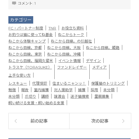
コメント:
1
カテゴリー
FC・パートナー制度
TNR
お役立ち資料
お釣りは猫に使ってね基金
ねこからトーク
ねこから体験キャンプ
ねこから目線。の引越社
ねこから目線。京都
ねこから目線。大阪
ねこから目線。姫路
ねこから目線。東京
ねこから目線。沖縄
ねこから目線。福岡久留米
イベント情報
デザイン
トラスケ（TORASUKE）
ファンドレイザー
メディア
上手な使い方
レスキュー
代理受診
住まいるニャンッ！
保護猫のトリミング
勉強
報告
室内捕獲
対人援助学
捕獲
採用
未分類
未分類
爪切り
講師
譲渡会
迷子猫捜索
里親募集
飼い続ける支援・飼い始める支援
前の記事
次の記事