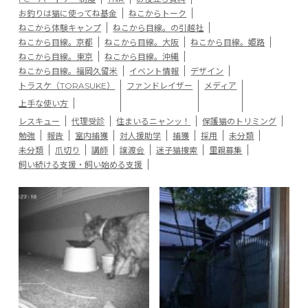
お釣りは猫に使ってね基金
ねこからトーク
ねこから体験キャンプ
ねこから目線。の引越社
ねこから目線。京都
ねこから目線。大阪
ねこから目線。姫路
ねこから目線。東京
ねこから目線。沖縄
ねこから目線。福岡久留米
イベント情報
デザイン
トラスケ（TORASUKE）
ファンドレイザー
メディア
上手な使い方
レスキュー
代理受診
住まいるニャンッ！
保護猫のトリミング
勉強
報告
室内捕獲
対人援助学
捕獲
採用
未分類
未分類
爪切り
講師
譲渡会
迷子猫捜索
里親募集
飼い続ける支援・飼い始める支援