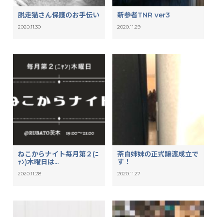
脱走猫さん保護のお手伝い
新参者TNR ver3
2020.11.30
2020.11.29
ねこからナイト毎月第２(ﾆ
茶白姉妹の正式譲渡成立で
ｬﾝ)木曜日は...
す！
2020.11.28
2020.11.27