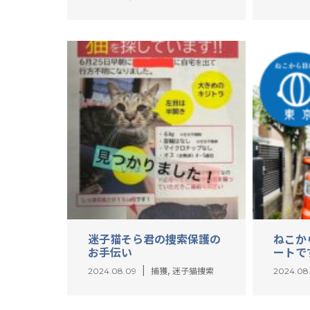
迷子猫そら君の捜索保護の
ねこか
お手伝い
ートで
,
2024.08.09
捕獲
迷子猫捜索
2024.08