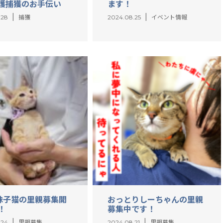
護捕獲のお手伝い
ます！
.28
捕獲
2024.08.25
イベント情報
妹子猫の里親募集開
おっとりしーちゃんの里親
！
募集中です！
.24
里親募集
2024.08.21
里親募集