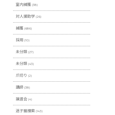
室内捕獲
(38)
対人援助学
(26)
捕獲
(686)
採用
(10)
未分類
(27)
未分類
(43)
爪切り
(2)
講師
(38)
譲渡会
(4)
迷子猫捜索
(143)