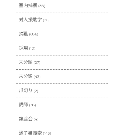
室内捕獲
(38)
対人援助学
(26)
捕獲
(686)
採用
(10)
未分類
(27)
未分類
(43)
爪切り
(2)
講師
(38)
譲渡会
(4)
迷子猫捜索
(143)