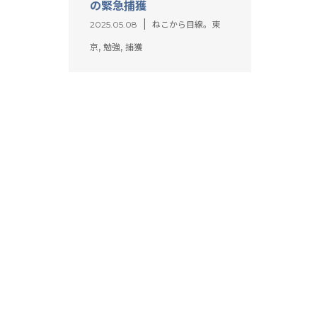
の緊急捕獲
2025.05.08
ねこから目線。東
,
,
京
勉強
捕獲