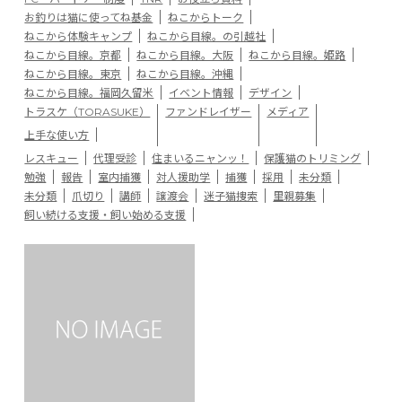
お釣りは猫に使ってね基金
ねこからトーク
ねこから体験キャンプ
ねこから目線。の引越社
ねこから目線。京都
ねこから目線。大阪
ねこから目線。姫路
ねこから目線。東京
ねこから目線。沖縄
ねこから目線。福岡久留米
イベント情報
デザイン
トラスケ（TORASUKE）
ファンドレイザー
メディア
上手な使い方
レスキュー
代理受診
住まいるニャンッ！
保護猫のトリミング
勉強
報告
室内捕獲
対人援助学
捕獲
採用
未分類
未分類
爪切り
講師
譲渡会
迷子猫捜索
里親募集
飼い続ける支援・飼い始める支援