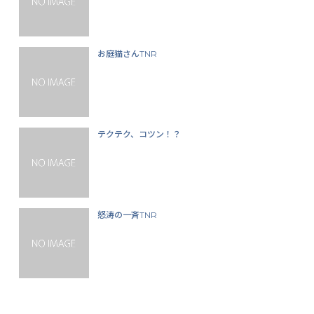
お庭猫さんTNR
テクテク、コツン！？
怒涛の一斉TNR