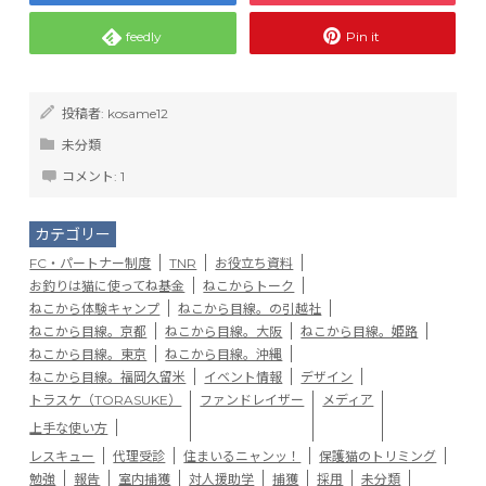
feedly
Pin it
投稿者:
kosame12
未分類
コメント:
1
カテゴリー
FC・パートナー制度
TNR
お役立ち資料
お釣りは猫に使ってね基金
ねこからトーク
ねこから体験キャンプ
ねこから目線。の引越社
ねこから目線。京都
ねこから目線。大阪
ねこから目線。姫路
ねこから目線。東京
ねこから目線。沖縄
ねこから目線。福岡久留米
イベント情報
デザイン
トラスケ（TORASUKE）
ファンドレイザー
メディア
上手な使い方
レスキュー
代理受診
住まいるニャンッ！
保護猫のトリミング
勉強
報告
室内捕獲
対人援助学
捕獲
採用
未分類