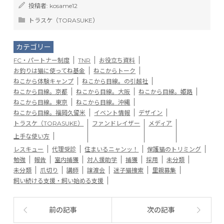
投稿者:
kosame12
トラスケ（TORASUKE）
カテゴリー
FC・パートナー制度
TNR
お役立ち資料
お釣りは猫に使ってね基金
ねこからトーク
ねこから体験キャンプ
ねこから目線。の引越社
ねこから目線。京都
ねこから目線。大阪
ねこから目線。姫路
ねこから目線。東京
ねこから目線。沖縄
ねこから目線。福岡久留米
イベント情報
デザイン
トラスケ（TORASUKE）
ファンドレイザー
メディア
上手な使い方
レスキュー
代理受診
住まいるニャンッ！
保護猫のトリミング
勉強
報告
室内捕獲
対人援助学
捕獲
採用
未分類
未分類
爪切り
講師
譲渡会
迷子猫捜索
里親募集
飼い続ける支援・飼い始める支援
前の記事
次の記事