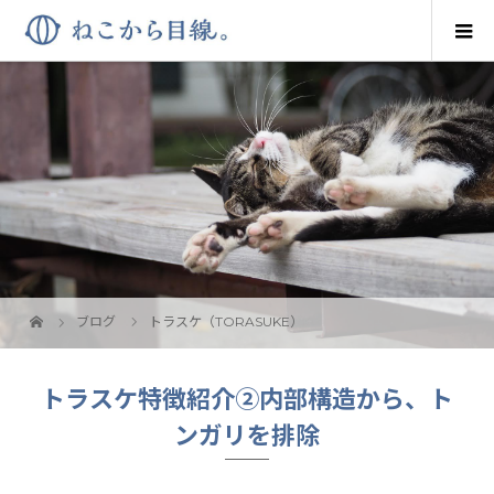
ブログ
トラスケ（TORASUKE）
トラスケ特徴紹介②内部構造から、ト
ンガリを排除