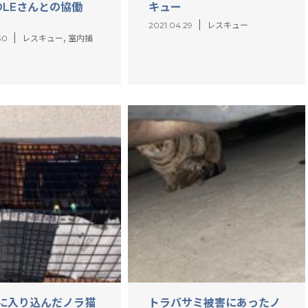
OLEさんとの協働
キュー
2021.04.29
レスキュー
,
30
レスキュー
室内捕
に入り込んだノラ猫
トラバサミ被害にあったノ