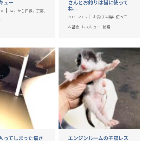
キュー
さんとお釣りは猫に使って
ね...
,
01
ねこから目線。京都
2021.12.05
お釣りは猫に使って
ー
,
,
ね基金
レスキュー
捕獲
入ってしまった猫さ
エンジンルームの子猫レス