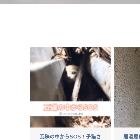
瓦礫の中からSOS！子猫さ
居酒屋