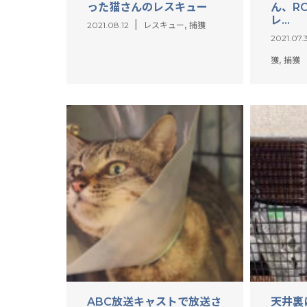
った猫さんのレスキュー
ん、R
レ...
,
2021.08.12
レスキュー
捕獲
2021.07.
,
獲
捕獲
ABC放送キャストで放送さ
天井裏