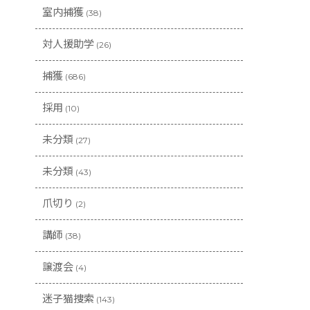
室内捕獲
(38)
対人援助学
(26)
捕獲
(686)
採用
(10)
未分類
(27)
未分類
(43)
爪切り
(2)
講師
(38)
譲渡会
(4)
迷子猫捜索
(143)