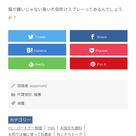
猫が嫌いじゃない臭いの虫除けスプレーってあるんでしょう
か？
Tweet
Share
Hatena
Pocket
feedly
Pin it
投稿者:
kosame12
代理受診
,
捕獲
保護
カテゴリー
FC・パートナー制度
TNR
お役立ち資料
お釣りは猫に使ってね基金
ねこからトーク