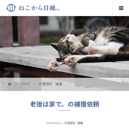
ブログ
代理受診
,
捕獲
老後は家で。の捕獲依頼
2019.04.23
代理受診
,
捕獲