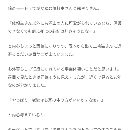
諦めモード？で話が弾む依頼主さんと餌やりさん。
『依頼主さん以外にも沢山の人に可愛がられているなら、保護
できなくても飢え死にの心配は無さそうだなー』
と内心ちょっと弱気になりつつ、茂みから出て三毛猫さんに近
寄るとだいぶ目ヤニが出ていました。
お外暮らしで13歳になれている事自体凄いことだと思います。
遠目で見たときは元気そうに見えましたが、近くで見るとお年
なのが分かりました。
『やっぱり、老後はお家の中の方がいいかまなぁ。』
と内心考えていると、
ターゲットではない若い黒猫さんたちがトラップの中のご飯を