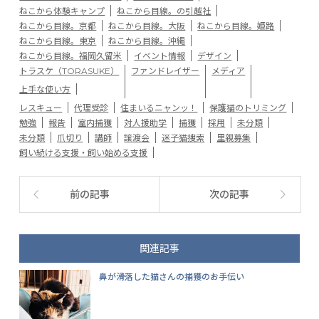
ねこから体験キャンプ
ねこから目線。の引越社
ねこから目線。京都
ねこから目線。大阪
ねこから目線。姫路
ねこから目線。東京
ねこから目線。沖縄
ねこから目線。福岡久留米
イベント情報
デザイン
トラスケ（TORASUKE）
ファンドレイザー
メディア
上手な使い方
レスキュー
代理受診
住まいるニャンッ！
保護猫のトリミング
勉強
報告
室内捕獲
対人援助学
捕獲
採用
未分類
未分類
爪切り
講師
譲渡会
迷子猫捜索
里親募集
飼い続ける支援・飼い始める支援
前の記事
次の記事
関連記事
鼻が滑落した猫さんの捕獲のお手伝い