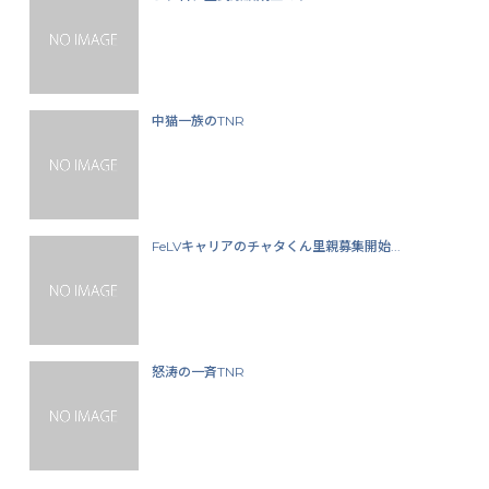
中猫一族のTNR
FeLVキャリアのチャタくん里親募集開始...
怒涛の一斉TNR