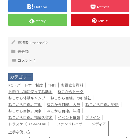
Hatena
Pocket
feedly
Pin it
投稿者:
kosame12
未分類
コメント:
1
カテゴリー
FC・パートナー制度
TNR
お役立ち資料
お釣りは猫に使ってね基金
ねこからトーク
ねこから体験キャンプ
ねこから目線。の引越社
ねこから目線。京都
ねこから目線。大阪
ねこから目線。姫路
ねこから目線。東京
ねこから目線。沖縄
ねこから目線。福岡久留米
イベント情報
デザイン
トラスケ（TORASUKE）
ファンドレイザー
メディア
上手な使い方