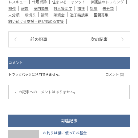
レスキュー
代理受診
住まいるニャンッ！
保護猫のトリミング
勉強
報告
室内捕獲
対人援助学
捕獲
採用
未分類
未分類
爪切り
講師
譲渡会
迷子猫捜索
里親募集
飼い続ける支援・飼い始める支援
前の記事
次の記事
コメント
トラックバックは利用できません。
コメント (0)
この記事へのコメントはありません。
関連記事
お釣りは猫に使ってね基金