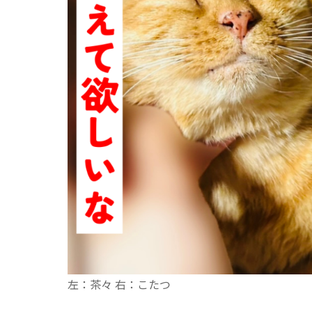
左：茶々 右：こたつ