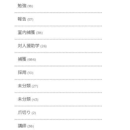
勉強
(18)
報告
(57)
室内捕獲
(38)
対人援助学
(26)
捕獲
(686)
採用
(10)
未分類
(27)
未分類
(43)
爪切り
(2)
講師
(38)