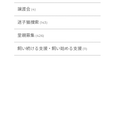
譲渡会
(4)
迷子猫捜索
(143)
里親募集
(426)
飼い続ける支援・飼い始める支援
(11)