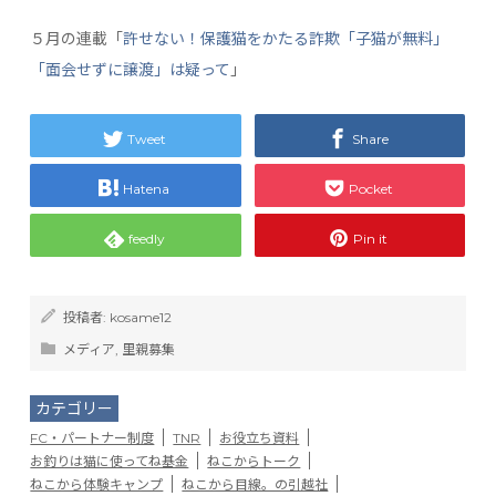
５月の連載「
許せない！保護猫をかたる詐欺「子猫が無料」
「面会せずに譲渡」は疑って
」
Tweet
Share
Hatena
Pocket
feedly
Pin it
投稿者:
kosame12
メディア
,
里親募集
カテゴリー
FC・パートナー制度
TNR
お役立ち資料
お釣りは猫に使ってね基金
ねこからトーク
ねこから体験キャンプ
ねこから目線。の引越社