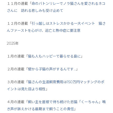
１１月の連載「
命のバトンリレーでノラ猫さんを愛されるネコ
さんに 訪れる悲しみも受け止めて
１２月の連載「
引っ越しはストレスかかる一大イベント 猫さ
んファーストを心がけ、逃亡と熱中症に要注意
2025年
１月の連載「
猫も人もハッピーで暮らせる島に
」
２月の連載「
壁から子猫の声がするんです…
」
３月の連載「
猫さんの生涯飼育費用は150万円マッチングのポ
イントは見た目より相性
」
４月の連載「
飼い主を屋根で待ち続けた忠猫「くーちゃん」鳴
き声が訴えかける最期まで飼うことの責任
」