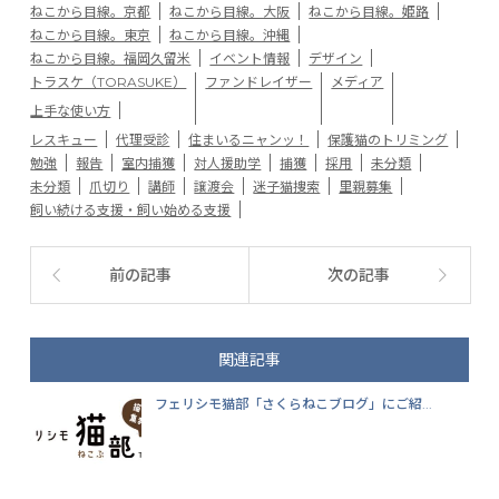
ねこから目線。京都
ねこから目線。大阪
ねこから目線。姫路
ねこから目線。東京
ねこから目線。沖縄
ねこから目線。福岡久留米
イベント情報
デザイン
トラスケ（TORASUKE）
ファンドレイザー
メディア
上手な使い方
レスキュー
代理受診
住まいるニャンッ！
保護猫のトリミング
勉強
報告
室内捕獲
対人援助学
捕獲
採用
未分類
未分類
爪切り
講師
譲渡会
迷子猫捜索
里親募集
飼い続ける支援・飼い始める支援
前の記事
次の記事
関連記事
フェリシモ猫部「さくらねこブログ」にご紹...