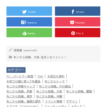
Tweet
Share
Hatena
Pocket
feedly
Pin it
投稿者:
kosame12
ねこから目線。大阪
,
住まいるニャンッ！
カテゴリー
FC・パートナー制度
TNR
お役立ち資料
お釣りは猫に使ってね基金
ねこからトーク
ねこから体験キャンプ
ねこから目線。の引越社
ねこから目線。京都
ねこから目線。大阪
ねこから目線。姫路
ねこから目線。東京
ねこから目線。沖縄
ねこから目線。福岡久留米
イベント情報
デザイン
トラスケ（TORASUKE）
ファンドレイザー
メディア