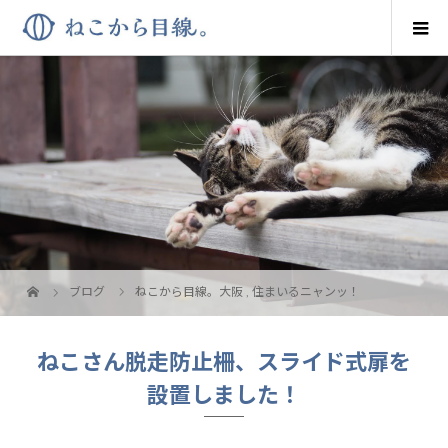
ブログ
ねこから目線。大阪
,
住まいるニャンッ！
ねこさん脱走防止柵、スライド式扉を
設置しました！