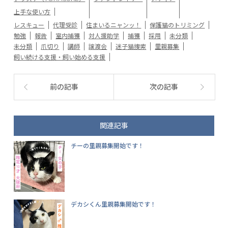
上手な使い方
レスキュー
代理受診
住まいるニャンッ！
保護猫のトリミング
勉強
報告
室内捕獲
対人援助学
捕獲
採用
未分類
未分類
爪切り
講師
譲渡会
迷子猫捜索
里親募集
飼い続ける支援・飼い始める支援
前の記事
次の記事
関連記事
チーの里親募集開始です！
デカシくん里親募集開始です！