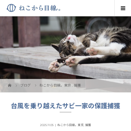
ブログ
ねこから目線。東京
,
捕獲
台風を乗り越えたサビ一家の保護捕獲
2025.11.05
ねこから目線。東京
,
捕獲