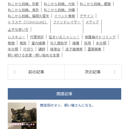
ねこから目線。京都
ねこから目線。大阪
ねこから目線。姫路
ねこから目線。東京
ねこから目線。沖縄
ねこから目線。福岡久留米
イベント情報
デザイン
トラスケ（TORASUKE）
ファンドレイザー
メディア
上手な使い方
レスキュー
代理受診
住まいるニャンッ！
保護猫のトリミング
勉強
報告
室内捕獲
対人援助学
捕獲
採用
未分類
未分類
爪切り
講師
譲渡会
迷子猫捜索
里親募集
飼い続ける支援・飼い始める支援
前の記事
次の記事
関連記事
商店街のヌシ、飼い猫さんになる。