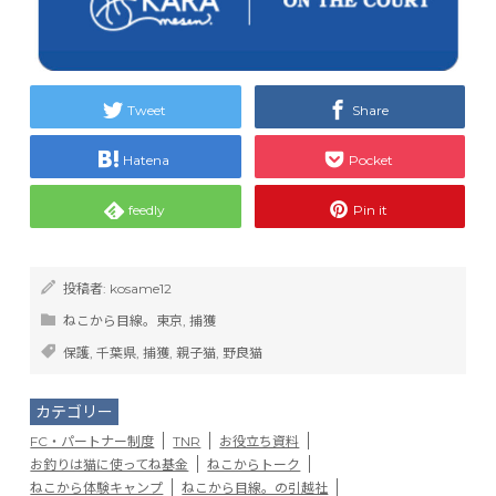
Tweet
Share
Hatena
Pocket
feedly
Pin it
投稿者:
kosame12
ねこから目線。東京
,
捕獲
保護
,
千葉県
,
捕獲
,
親子猫
,
野良猫
カテゴリー
FC・パートナー制度
TNR
お役立ち資料
お釣りは猫に使ってね基金
ねこからトーク
ねこから体験キャンプ
ねこから目線。の引越社