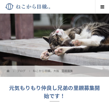
ブログ
ねこから目線。大阪
,
里親募集
元気もりもり仲良し兄弟の里親募集開
始です！