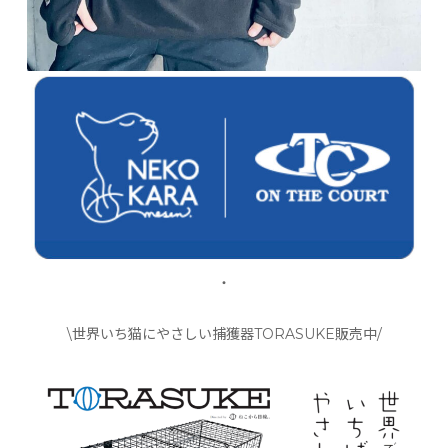
・
\世界いち猫にやさしい捕獲器TORASUKE販売中/