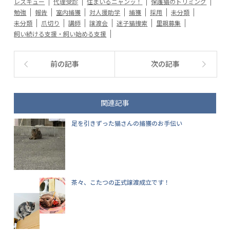
レスキュー
代理受診
住まいるニャンッ！
保護猫のトリミング
勉強
報告
室内捕獲
対人援助学
捕獲
採用
未分類
未分類
爪切り
講師
譲渡会
迷子猫捜索
里親募集
飼い続ける支援・飼い始める支援
前の記事
次の記事
関連記事
足を引きずった猫さんの捕獲のお手伝い
茶々、こたつの正式譲渡成立です！