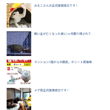
みるこさんの正式譲渡成立です！
飼い主が亡くなった家に1ヶ月取り残されて...
マンション3階からの脱走。ボニート君捜索...
メグ君正式譲渡成立です！