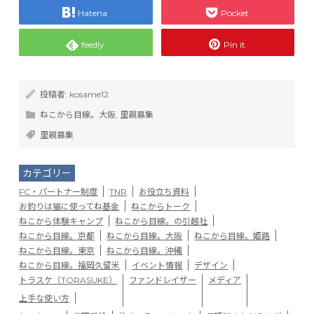
Hatena
Pocket
feedly
Pin it
投稿者:
kosame12
ねこから目線。大阪
,
里親募集
里親募集
カテゴリー
FC・パートナー制度
TNR
お役立ち資料
お釣りは猫に使ってね基金
ねこからトーク
ねこから体験キャンプ
ねこから目線。の引越社
ねこから目線。京都
ねこから目線。大阪
ねこから目線。姫路
ねこから目線。東京
ねこから目線。沖縄
ねこから目線。福岡久留米
イベント情報
デザイン
トラスケ（TORASUKE）
ファンドレイザー
メディア
上手な使い方