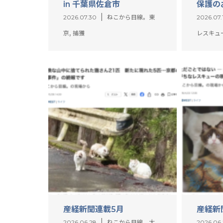
in 千葉県佐倉市
保護の
2026.07.30
ねこから目線。東
2026.07.
,
京
捕獲
レスキュ
産経新聞連載5月
産経新
2026.06.28
ねこから目線。大
2026.06