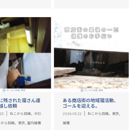
に残された猫さん達
ある商店街の地域猫活動、
越し依頼
ゴールを迎える。
,
.23
ねこから目線。の引
2026.05.22
ねこから目線。東京
,
こから目線。東京
室内捕獲
捕獲