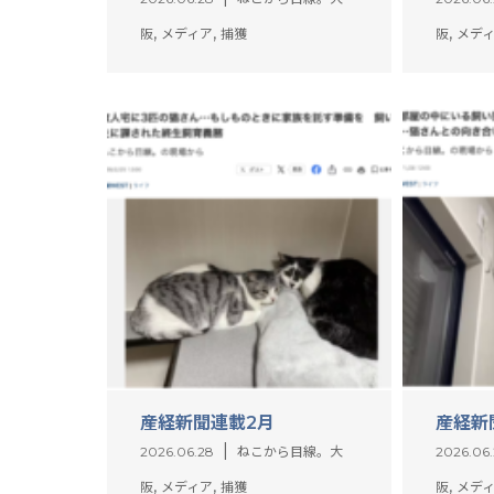
,
,
,
阪
メディア
捕獲
阪
メデ
産経新聞連載2月
産経新
2026.06.28
ねこから目線。大
2026.06
,
,
,
阪
メディア
捕獲
阪
メデ