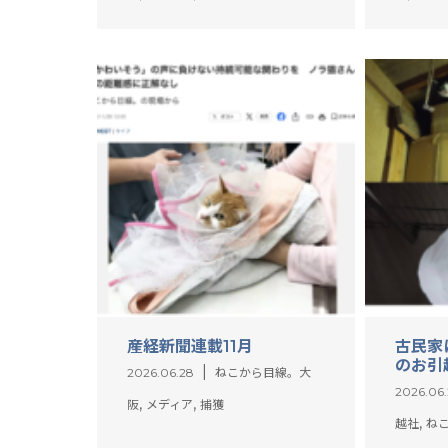
産経新聞連載11月
古民家
のお引
2026.06.28
ねこから目線。大
2026.06
,
,
阪
メディア
捕獲
,
越社
ね