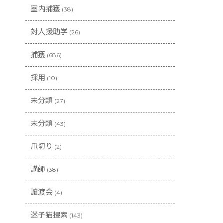
室内捕獲
(38)
対人援助学
(26)
捕獲
(686)
採用
(10)
未分類
(27)
未分類
(43)
爪切り
(2)
講師
(38)
譲渡会
(4)
迷子猫捜索
(143)