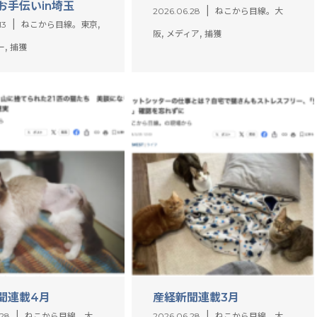
お手伝いin埼玉
2026.06.28
ねこから目線。大
,
13
ねこから目線。東京
,
,
阪
メディア
捕獲
,
ー
捕獲
聞連載4月
産経新聞連載3月
.28
ねこから目線。大
2026.06.28
ねこから目線。大