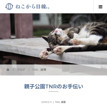
ブログ
TNR
,
捕獲
親子公園TNRのお手伝い
2019.12.11
TNR
,
捕獲