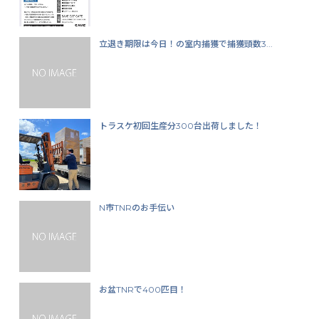
立退き期限は今日！の室内捕獲で捕獲頭数3...
トラスケ初回生産分300台出荷しました！
N市TNRのお手伝い
お盆TNRで400匹目！