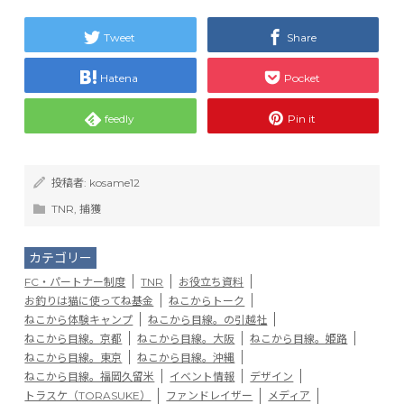
Tweet
Share
Hatena
Pocket
feedly
Pin it
投稿者:
kosame12
TNR
,
捕獲
カテゴリー
FC・パートナー制度
TNR
お役立ち資料
お釣りは猫に使ってね基金
ねこからトーク
ねこから体験キャンプ
ねこから目線。の引越社
ねこから目線。京都
ねこから目線。大阪
ねこから目線。姫路
ねこから目線。東京
ねこから目線。沖縄
ねこから目線。福岡久留米
イベント情報
デザイン
トラスケ（TORASUKE）
ファンドレイザー
メディア