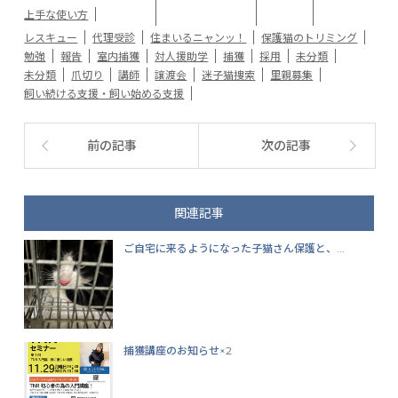
上手な使い方
レスキュー
代理受診
住まいるニャンッ！
保護猫のトリミング
勉強
報告
室内捕獲
対人援助学
捕獲
採用
未分類
未分類
爪切り
講師
譲渡会
迷子猫捜索
里親募集
飼い続ける支援・飼い始める支援
前の記事
次の記事
関連記事
ご自宅に来るようになった子猫さん保護と、...
捕獲講座のお知らせ×2