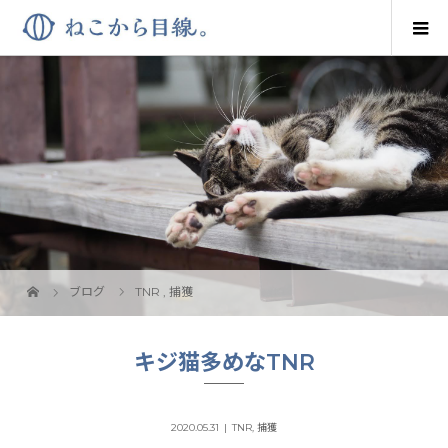
ブログ
TNR
,
捕獲
キジ猫多めなTNR
2020.05.31
TNR
,
捕獲