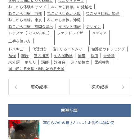
お釣りは猫に使ってね基金
ねこからトーク
ねこから体験キャンプ
ねこから目線。の引越社
ねこから目線。京都
ねこから目線。大阪
ねこから目線。姫路
ねこから目線。東京
ねこから目線。沖縄
ねこから目線。福岡久留米
イベント情報
デザイン
トラスケ（TORASUKE）
ファンドレイザー
メディア
上手な使い方
レスキュー
代理受診
住まいるニャンッ！
保護猫のトリミング
勉強
報告
室内捕獲
対人援助学
捕獲
採用
未分類
未分類
爪切り
講師
譲渡会
迷子猫捜索
里親募集
飼い続ける支援・飼い始める支援
前の記事
次の記事
関連記事
草むらの中の猫さんTNRとお釣りは猫に使...