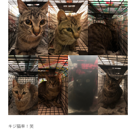
キジ猫率！笑