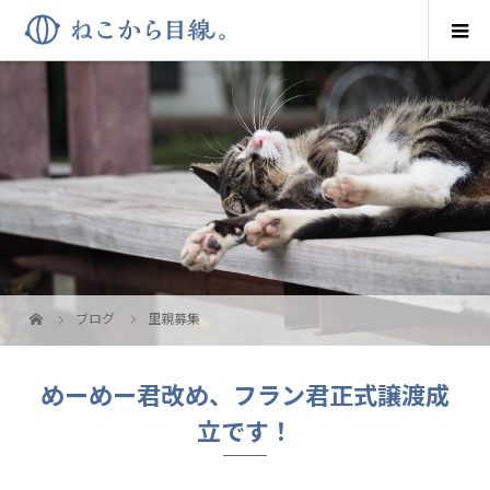
ブログ
里親募集
めーめー君改め、フラン君正式譲渡成
立です！