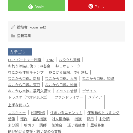
feedly
Pin it
投稿者:
kosame12
里親募集
カテゴリー
FC・パートナー制度
TNR
お役立ち資料
お釣りは猫に使ってね基金
ねこからトーク
ねこから体験キャンプ
ねこから目線。の引越社
ねこから目線。京都
ねこから目線。大阪
ねこから目線。姫路
ねこから目線。東京
ねこから目線。沖縄
ねこから目線。福岡久留米
イベント情報
デザイン
トラスケ（TORASUKE）
ファンドレイザー
メディア
上手な使い方
レスキュー
代理受診
住まいるニャンッ！
保護猫のトリミング
勉強
報告
室内捕獲
対人援助学
捕獲
採用
未分類
未分類
爪切り
講師
譲渡会
迷子猫捜索
里親募集
飼い続ける支援・飼い始める支援