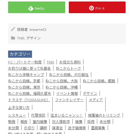
feedly
Pin it
投稿者:
kosame12
TNR
,
デザイン
カテゴリー
FC・パートナー制度
TNR
お役立ち資料
お釣りは猫に使ってね基金
ねこからトーク
ねこから体験キャンプ
ねこから目線。の引越社
ねこから目線。京都
ねこから目線。大阪
ねこから目線。姫路
ねこから目線。東京
ねこから目線。沖縄
ねこから目線。福岡久留米
イベント情報
デザイン
トラスケ（TORASUKE）
ファンドレイザー
メディア
上手な使い方
レスキュー
代理受診
住まいるニャンッ！
保護猫のトリミング
勉強
報告
室内捕獲
対人援助学
捕獲
採用
未分類
未分類
爪切り
講師
譲渡会
迷子猫捜索
里親募集