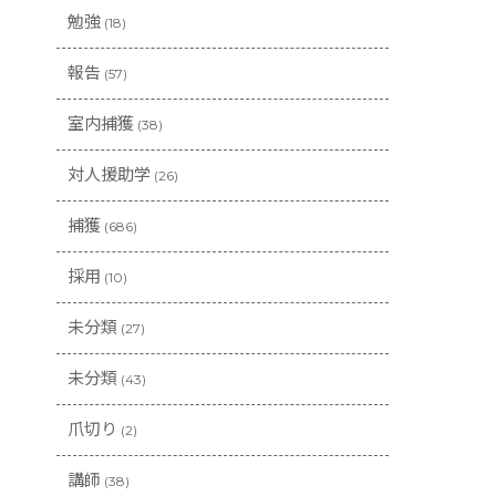
勉強
(18)
報告
(57)
室内捕獲
(38)
対人援助学
(26)
捕獲
(686)
採用
(10)
未分類
(27)
未分類
(43)
爪切り
(2)
講師
(38)