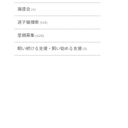
譲渡会
(4)
迷子猫捜索
(143)
里親募集
(426)
飼い続ける支援・飼い始める支援
(11)