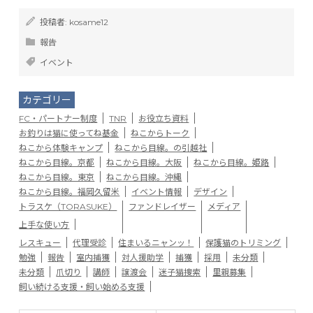
投稿者:
kosame12
報告
イベント
カテゴリー
FC・パートナー制度
TNR
お役立ち資料
お釣りは猫に使ってね基金
ねこからトーク
ねこから体験キャンプ
ねこから目線。の引越社
ねこから目線。京都
ねこから目線。大阪
ねこから目線。姫路
ねこから目線。東京
ねこから目線。沖縄
ねこから目線。福岡久留米
イベント情報
デザイン
トラスケ（TORASUKE）
ファンドレイザー
メディア
上手な使い方
レスキュー
代理受診
住まいるニャンッ！
保護猫のトリミング
勉強
報告
室内捕獲
対人援助学
捕獲
採用
未分類
未分類
爪切り
講師
譲渡会
迷子猫捜索
里親募集
飼い続ける支援・飼い始める支援