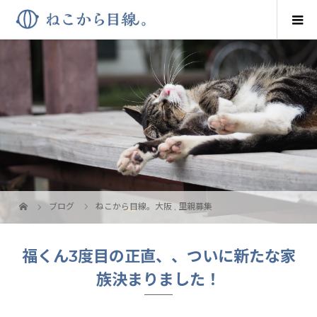
ブログ
ねこから目線。大阪
,
里親募集
福くん3度目の正直、、ついに新たな家
族決まりました！