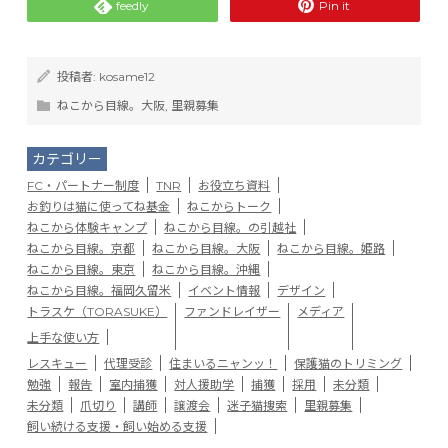
feedly
Pin it
投稿者:
kosame12
ねこから目線。大阪
,
里親募集
カテゴリー
FC・パートナー制度
TNR
お役立ち資料
お釣りは猫に使ってね基金
ねこからトーク
ねこから体験キャンプ
ねこから目線。の引越社
ねこから目線。京都
ねこから目線。大阪
ねこから目線。姫路
ねこから目線。東京
ねこから目線。沖縄
ねこから目線。福岡久留米
イベント情報
デザイン
トラスケ（TORASUKE）
ファンドレイザー
メディア
上手な使い方
レスキュー
代理受診
住まいるニャンッ！
保護猫のトリミング
勉強
報告
室内捕獲
対人援助学
捕獲
採用
未分類
未分類
爪切り
講師
譲渡会
迷子猫捜索
里親募集
飼い続ける支援・飼い始める支援