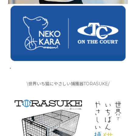
・
\世界いち猫にやさしい捕獲器TORASUKE/