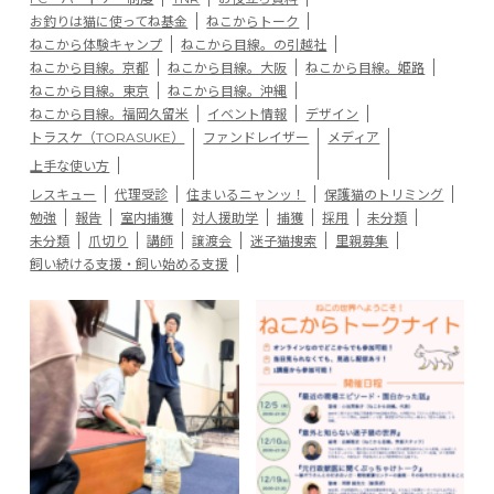
お釣りは猫に使ってね基金
ねこからトーク
ねこから体験キャンプ
ねこから目線。の引越社
ねこから目線。京都
ねこから目線。大阪
ねこから目線。姫路
ねこから目線。東京
ねこから目線。沖縄
ねこから目線。福岡久留米
イベント情報
デザイン
トラスケ（TORASUKE）
ファンドレイザー
メディア
上手な使い方
レスキュー
代理受診
住まいるニャンッ！
保護猫のトリミング
勉強
報告
室内捕獲
対人援助学
捕獲
採用
未分類
未分類
爪切り
講師
譲渡会
迷子猫捜索
里親募集
飼い続ける支援・飼い始める支援