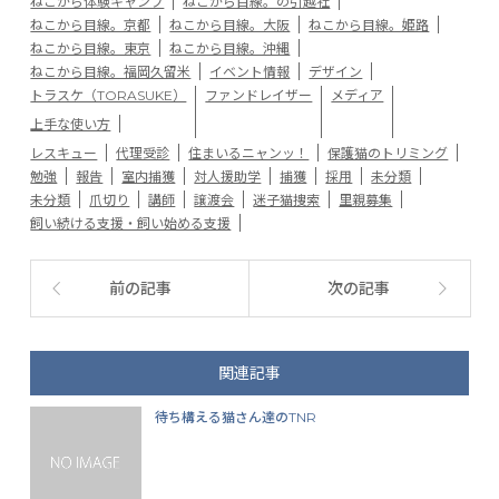
ねこから体験キャンプ
ねこから目線。の引越社
ねこから目線。京都
ねこから目線。大阪
ねこから目線。姫路
ねこから目線。東京
ねこから目線。沖縄
ねこから目線。福岡久留米
イベント情報
デザイン
トラスケ（TORASUKE）
ファンドレイザー
メディア
上手な使い方
レスキュー
代理受診
住まいるニャンッ！
保護猫のトリミング
勉強
報告
室内捕獲
対人援助学
捕獲
採用
未分類
未分類
爪切り
講師
譲渡会
迷子猫捜索
里親募集
飼い続ける支援・飼い始める支援
前の記事
次の記事
関連記事
待ち構える猫さん達のTNR