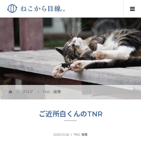
ブログ
TNR
,
捕獲
ご近所白くんのTNR
2020.01.26
TNR
,
捕獲