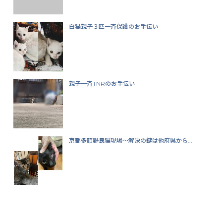
白猫親子３匹一斉保護のお手伝い
親子一斉TNRのお手伝い
京都多頭野良猫現場〜解決の鍵は他府県から...