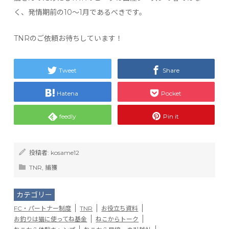
く、発情期前の10〜1月であるべきです。
TNRのご依頼お待ちしています！
Tweet
Share
Hatena
Pocket
feedly
Pin it
投稿者:
kosame12
TNR
,
捕獲
カテゴリー
FC・パートナー制度
TNR
お役立ち資料
お釣りは猫に使ってね基金
ねこからトーク