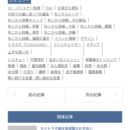
カテゴリー
FC・パートナー制度
TNR
お役立ち資料
お釣りは猫に使ってね基金
ねこからトーク
ねこから体験キャンプ
ねこから目線。の引越社
ねこから目線。京都
ねこから目線。大阪
ねこから目線。姫路
ねこから目線。東京
ねこから目線。沖縄
ねこから目線。福岡久留米
イベント情報
デザイン
トラスケ（TORASUKE）
ファンドレイザー
メディア
上手な使い方
レスキュー
代理受診
住まいるニャンッ！
保護猫のトリミング
勉強
報告
室内捕獲
対人援助学
捕獲
採用
未分類
未分類
爪切り
講師
譲渡会
迷子猫捜索
里親募集
飼い続ける支援・飼い始める支援
前の記事
次の記事
関連記事
キジトラ子猫兄弟保護のお手伝い