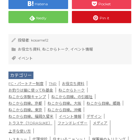
Hatena
Pocket
feedly
Pin it
投稿者:
kosame12
お役立ち資料
,
ねこからトーク
,
イベント情報
イベント
カテゴリー
FC・パートナー制度
TNR
お役立ち資料
お釣りは猫に使ってね基金
ねこからトーク
ねこから体験キャンプ
ねこから目線。の引越社
ねこから目線。京都
ねこから目線。大阪
ねこから目線。姫路
ねこから目線。東京
ねこから目線。沖縄
ねこから目線。福岡久留米
イベント情報
デザイン
トラスケ（TORASUKE）
ファンドレイザー
メディア
上手な使い方
レスキュー
代理受診
住まいるニャンッ！
保護猫のトリミング