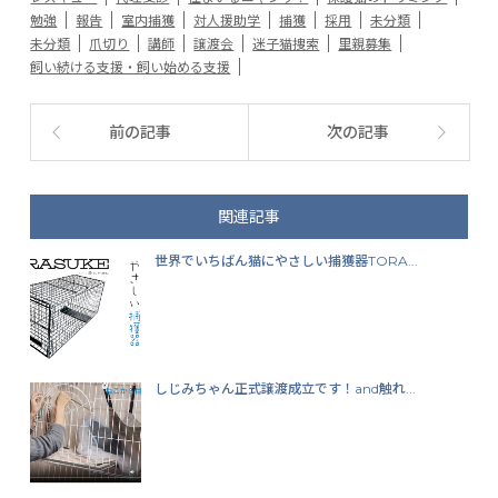
勉強
報告
室内捕獲
対人援助学
捕獲
採用
未分類
未分類
爪切り
講師
譲渡会
迷子猫捜索
里親募集
飼い続ける支援・飼い始める支援
前の記事
次の記事
関連記事
世界でいちばん猫にやさしい捕獲器TORA...
しじみちゃん正式譲渡成立です！and触れ...