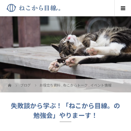
ブログ
お役立ち資料
,
ねこからトーク
,
イベント情報
失敗談から学ぶ！「ねこから目線。の
勉強会」やりまーす！