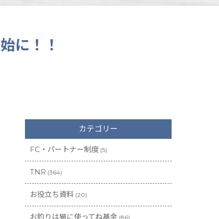
開始に！！
カテゴリー
FC・パートナー制度
(5)
TNR
(364)
お役立ち資料
(20)
お釣りは猫に使ってね基金
(86)