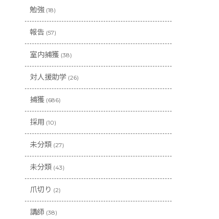
勉強
(18)
報告
(57)
室内捕獲
(38)
対人援助学
(26)
捕獲
(686)
採用
(10)
未分類
(27)
未分類
(43)
爪切り
(2)
講師
(38)