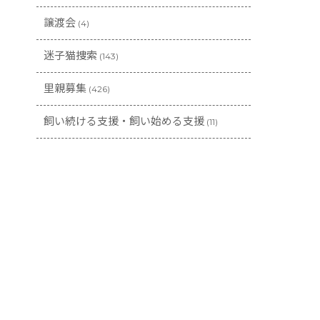
譲渡会
(4)
迷子猫捜索
(143)
里親募集
(426)
飼い続ける支援・飼い始める支援
(11)