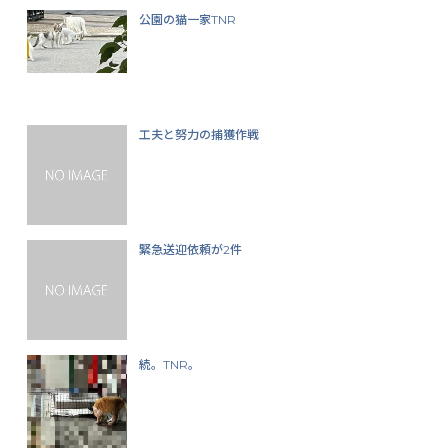
公園の猫一家TNR
工夫と努力の捕獲作戦
緊急送迎依頼が2件
続。TNR。