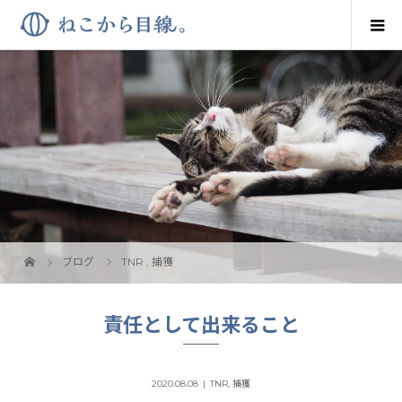
ブログ
TNR
,
捕獲
責任として出来ること
2020.08.08
TNR
,
捕獲