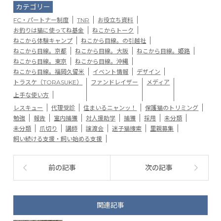
カテゴリー
FC・パートナー制度
TNR
お役立ち資料
お釣りは猫に使ってね基金
ねこからトーク
ねこから体験キャンプ
ねこから目線。の引越社
ねこから目線。京都
ねこから目線。大阪
ねこから目線。姫路
ねこから目線。東京
ねこから目線。沖縄
ねこから目線。福岡久留米
イベント情報
デザイン
トラスケ（TORASUKE）
ファンドレイザー
メディア
上手な使い方
レスキュー
代理受診
住まいるニャンッ！
保護猫のトリミング
勉強
報告
室内捕獲
対人援助学
捕獲
採用
未分類
未分類
爪切り
講師
譲渡会
迷子猫捜索
里親募集
飼い続ける支援・飼い始める支援
前の記事
次の記事
関連記事