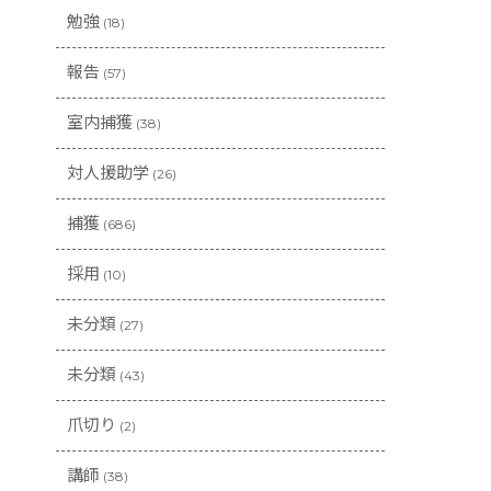
勉強
(18)
報告
(57)
室内捕獲
(38)
対人援助学
(26)
捕獲
(686)
採用
(10)
未分類
(27)
未分類
(43)
爪切り
(2)
講師
(38)