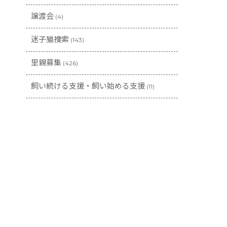
譲渡会
(4)
迷子猫捜索
(143)
里親募集
(426)
飼い続ける支援・飼い始める支援
(11)