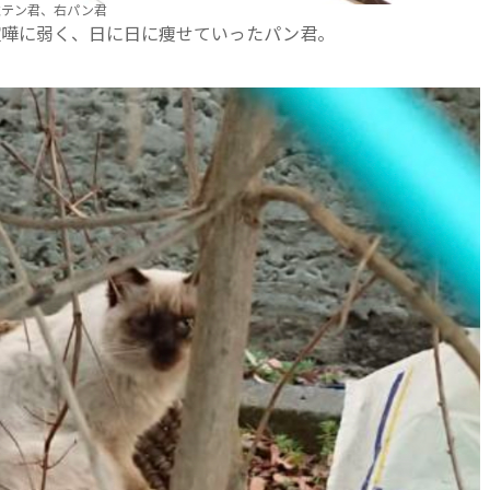
左テン君、右パン君
喧嘩に弱く、日に日に痩せていったパン君。