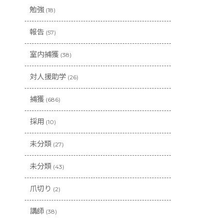
勉強
(18)
報告
(57)
室内捕獲
(38)
対人援助学
(26)
捕獲
(686)
採用
(10)
未分類
(27)
未分類
(43)
爪切り
(2)
講師
(38)