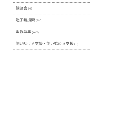
譲渡会
(4)
迷子猫捜索
(143)
里親募集
(426)
飼い続ける支援・飼い始める支援
(11)