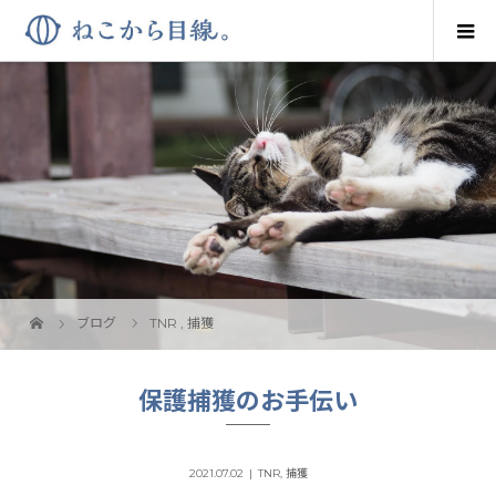
ブログ
TNR
,
捕獲
保護捕獲のお手伝い
2021.07.02
TNR
,
捕獲