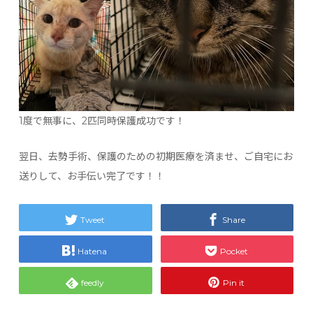
1度で無事に、2匹同時保護成功です！
翌日、去勢手術、保護のための初期医療を済ませ、ご自宅にお
送りして、お手伝い完了です！！
Tweet
Share
Hatena
Pocket
feedly
Pin it