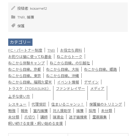
投稿者:
kosame12
TNR
,
捕獲
保護
カテゴリー
FC・パートナー制度
TNR
お役立ち資料
お釣りは猫に使ってね基金
ねこからトーク
ねこから体験キャンプ
ねこから目線。の引越社
ねこから目線。京都
ねこから目線。大阪
ねこから目線。姫路
ねこから目線。東京
ねこから目線。沖縄
ねこから目線。福岡久留米
イベント情報
デザイン
トラスケ（TORASUKE）
ファンドレイザー
メディア
上手な使い方
レスキュー
代理受診
住まいるニャンッ！
保護猫のトリミング
勉強
報告
室内捕獲
対人援助学
捕獲
採用
未分類
未分類
爪切り
講師
譲渡会
迷子猫捜索
里親募集
飼い続ける支援・飼い始める支援