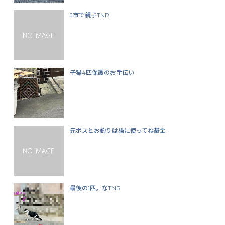
J市で親子TNR
子猫4匹保護のお手伝い
元ボスとお釣りは猫に使ってね基金
最後の1匹。なTNR