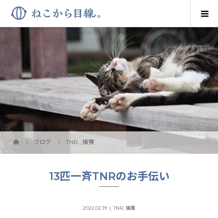
ブログ
TNR
,
捕獲
13匹一斉TNRのお手伝い
2022.02.19
TNR
,
捕獲