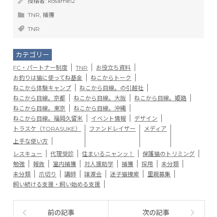
投稿者:
kosame12
TNR
,
捕獲
TNR
カテゴリー
FC・パートナー制度
TNR
お役立ち資料
お釣りは猫に使ってね基金
ねこからトーク
ねこから体験キャンプ
ねこから目線。の引越社
ねこから目線。京都
ねこから目線。大阪
ねこから目線。姫路
ねこから目線。東京
ねこから目線。沖縄
ねこから目線。福岡久留米
イベント情報
デザイン
トラスケ（TORASUKE）
ファンドレイザー
メディア
上手な使い方
レスキュー
代理受診
住まいるニャンッ！
保護猫のトリミング
勉強
報告
室内捕獲
対人援助学
捕獲
採用
未分類
未分類
爪切り
講師
譲渡会
迷子猫捜索
里親募集
飼い続ける支援・飼い始める支援
前の記事
次の記事