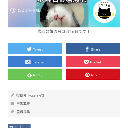
次回の譲渡会は2月8日です！
Tweet
Share
Hatena
Pocket
feedly
Pin it
投稿者:
kosame12
里親募集
里親募集
カテゴリー