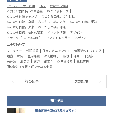
FC・パートナー制度
TNR
お役立ち資料
お釣りは猫に使ってね基金
ねこからトーク
ねこから体験キャンプ
ねこから目線。の引越社
ねこから目線。京都
ねこから目線。大阪
ねこから目線。姫路
ねこから目線。東京
ねこから目線。沖縄
ねこから目線。福岡久留米
イベント情報
デザイン
トラスケ（TORASUKE）
ファンドレイザー
メディア
上手な使い方
レスキュー
代理受診
住まいるニャンッ！
保護猫のトリミング
勉強
報告
室内捕獲
対人援助学
捕獲
採用
未分類
未分類
爪切り
講師
譲渡会
迷子猫捜索
里親募集
飼い続ける支援・飼い始める支援
前の記事
次の記事
関連記事
茶白姉妹の正式譲渡成立です！