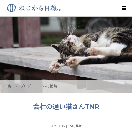
ブログ
TNR
,
捕獲
会社の通い猫さんTNR
2021.09.15
TNR
,
捕獲