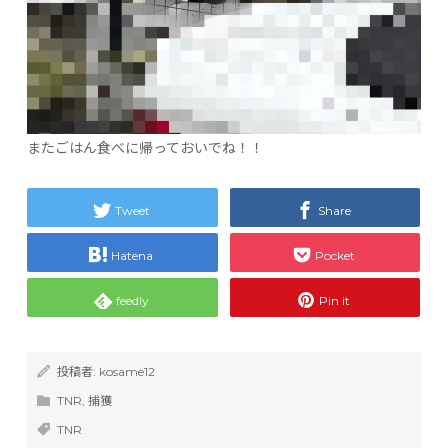
またごはん食べに帰っておいでね！！
Tweet
Share
Hatena
Pocket
feedly
Pin it
投稿者:
kosame12
TNR
,
捕獲
TNR