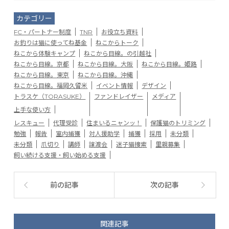
カテゴリー
FC・パートナー制度
TNR
お役立ち資料
お釣りは猫に使ってね基金
ねこからトーク
ねこから体験キャンプ
ねこから目線。の引越社
ねこから目線。京都
ねこから目線。大阪
ねこから目線。姫路
ねこから目線。東京
ねこから目線。沖縄
ねこから目線。福岡久留米
イベント情報
デザイン
トラスケ（TORASUKE）
ファンドレイザー
メディア
上手な使い方
レスキュー
代理受診
住まいるニャンッ！
保護猫のトリミング
勉強
報告
室内捕獲
対人援助学
捕獲
採用
未分類
未分類
爪切り
講師
譲渡会
迷子猫捜索
里親募集
飼い続ける支援・飼い始める支援
前の記事
次の記事
関連記事