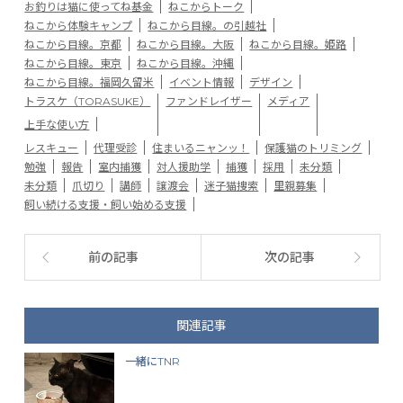
お釣りは猫に使ってね基金
ねこからトーク
ねこから体験キャンプ
ねこから目線。の引越社
ねこから目線。京都
ねこから目線。大阪
ねこから目線。姫路
ねこから目線。東京
ねこから目線。沖縄
ねこから目線。福岡久留米
イベント情報
デザイン
トラスケ（TORASUKE）
ファンドレイザー
メディア
上手な使い方
レスキュー
代理受診
住まいるニャンッ！
保護猫のトリミング
勉強
報告
室内捕獲
対人援助学
捕獲
採用
未分類
未分類
爪切り
講師
譲渡会
迷子猫捜索
里親募集
飼い続ける支援・飼い始める支援
前の記事
次の記事
関連記事
一緒にTNR