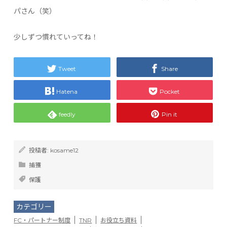
パさん（笑）
少しずつ慣れていってね！
Tweet
Share
Hatena
Pocket
feedly
Pin it
投稿者:
kosame12
捕獲
保護
カテゴリー
FC・パートナー制度
TNR
お役立ち資料