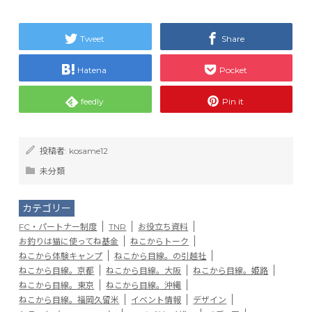
Tweet
Share
Hatena
Pocket
feedly
Pin it
投稿者:
kosame12
未分類
カテゴリー
FC・パートナー制度
TNR
お役立ち資料
お釣りは猫に使ってね基金
ねこからトーク
ねこから体験キャンプ
ねこから目線。の引越社
ねこから目線。京都
ねこから目線。大阪
ねこから目線。姫路
ねこから目線。東京
ねこから目線。沖縄
ねこから目線。福岡久留米
イベント情報
デザイン