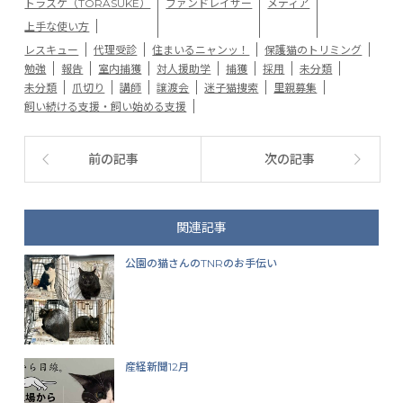
トラスケ（TORASUKE）
ファンドレイザー
メディア
上手な使い方
レスキュー
代理受診
住まいるニャンッ！
保護猫のトリミング
勉強
報告
室内捕獲
対人援助学
捕獲
採用
未分類
未分類
爪切り
講師
譲渡会
迷子猫捜索
里親募集
飼い続ける支援・飼い始める支援
前の記事
次の記事
関連記事
公園の猫さんのTNRのお手伝い
産経新聞12月