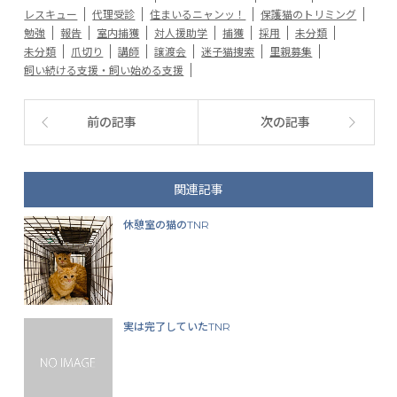
レスキュー
代理受診
住まいるニャンッ！
保護猫のトリミング
勉強
報告
室内捕獲
対人援助学
捕獲
採用
未分類
未分類
爪切り
講師
譲渡会
迷子猫捜索
里親募集
飼い続ける支援・飼い始める支援
前の記事
次の記事
関連記事
休憩室の猫のTNR
実は完了していたTNR