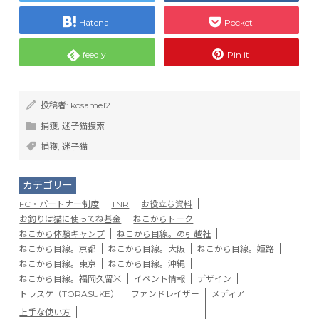
Hatena
Pocket
feedly
Pin it
投稿者:
kosame12
捕獲
,
迷子猫捜索
捕獲
,
迷子猫
カテゴリー
FC・パートナー制度
TNR
お役立ち資料
お釣りは猫に使ってね基金
ねこからトーク
ねこから体験キャンプ
ねこから目線。の引越社
ねこから目線。京都
ねこから目線。大阪
ねこから目線。姫路
ねこから目線。東京
ねこから目線。沖縄
ねこから目線。福岡久留米
イベント情報
デザイン
トラスケ（TORASUKE）
ファンドレイザー
メディア
上手な使い方