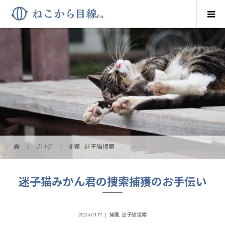
ブログ
捕獲
,
迷子猫捜索
迷子猫みかん君の捜索捕獲のお手伝い
2024.01.17
捕獲
,
迷子猫捜索