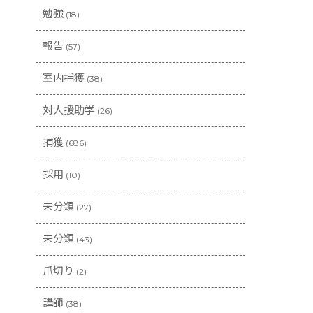
勉強
(18)
報告
(57)
室内捕獲
(38)
対人援助学
(26)
捕獲
(686)
採用
(10)
未分類
(27)
未分類
(43)
爪切り
(2)
講師
(38)