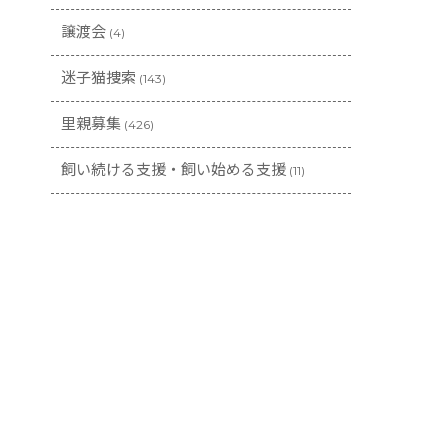
譲渡会
(4)
迷子猫捜索
(143)
里親募集
(426)
飼い続ける支援・飼い始める支援
(11)