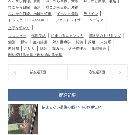
ねこから目線。京都
ねこから目線。大阪
ねこから目線。姫路
ねこから目線。東京
ねこから目線。沖縄
ねこから目線。福岡久留米
イベント情報
デザイン
トラスケ（TORASUKE）
ファンドレイザー
メディア
上手な使い方
レスキュー
代理受診
住まいるニャンッ！
保護猫のトリミング
勉強
報告
室内捕獲
対人援助学
捕獲
採用
未分類
未分類
爪切り
講師
譲渡会
迷子猫捜索
里親募集
飼い続ける支援・飼い始める支援
前の記事
次の記事
関連記事
捕まらない最後の1匹TNRのお手伝い