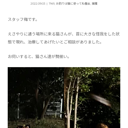
2022.09.03
TNR
,
お釣りは猫に使ってね基金
,
捕獲
スタッフ梅です。
えさやりに通う場所に来る猫さんが、首に大きな怪我をした状
態で現れ、治療してあげたいとご相談がありました。
お伺いすると、猫さん達が勢揃い。