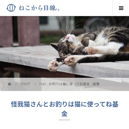
ブログ
TNR
,
お釣りは猫に使ってね基金
,
捕獲
怪我猫さんとお釣りは猫に使ってね基
金