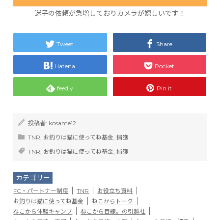
迷子の依頼が急増しておりカメラが嬉しいです！
Tweet
Share
Hatena
Pocket
feedly
Pin it
投稿者:
kosame12
TNR
,
お釣りは猫に使ってね基金
,
捕獲
TNR
,
お釣りは猫に使ってね基金
,
捕獲
カテゴリー
FC・パートナー制度
TNR
お役立ち資料
お釣りは猫に使ってね基金
ねこからトーク
ねこから体験キャンプ
ねこから目線。の引越社