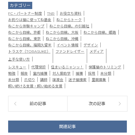
カテゴリー
FC・パートナー制度
TNR
お役立ち資料
お釣りは猫に使ってね基金
ねこからトーク
ねこから体験キャンプ
ねこから目線。の引越社
ねこから目線。京都
ねこから目線。大阪
ねこから目線。姫路
ねこから目線。東京
ねこから目線。沖縄
ねこから目線。福岡久留米
イベント情報
デザイン
トラスケ（TORASUKE）
ファンドレイザー
メディア
上手な使い方
レスキュー
代理受診
住まいるニャンッ！
保護猫のトリミング
勉強
報告
室内捕獲
対人援助学
捕獲
採用
未分類
未分類
爪切り
講師
譲渡会
迷子猫捜索
里親募集
飼い続ける支援・飼い始める支援
前の記事
次の記事
関連記事