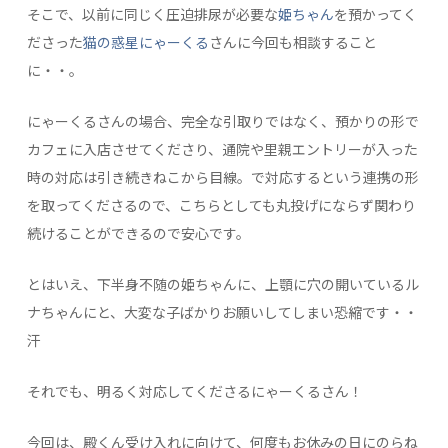
そこで、以前に同じく圧迫排尿が必要な
姫ちゃん
を預かってく
ださった
猫の惑星にゃーくる
さんに今回も相談すること
に・・。
にゃーくるさんの場合、完全な引取りではなく、預かりの形で
カフェに入店させてくださり、通院や里親エントリーが入った
時の対応は引き続きねこから目線。で対応するという連携の形
を取ってくださるので、こちらとしても丸投げにならず関わり
続けることができるので安心です。
とはいえ、下半身不随の姫ちゃんに、上顎に穴の開いているル
ナちゃんにと、大変な子ばかりお願いしてしまい恐縮です・・
汗
それでも、明るく対応してくださるにゃーくるさん！
今回は、殿くん受け入れに向けて、何度もお休みの日にのらね