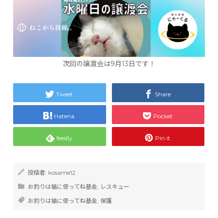
次回の譲渡会は9月13日です！
Tweet
Share
Hatena
Pocket
feedly
Pin it
投稿者:
kosame12
お釣りは猫に使ってね基金
,
レスキュー
お釣りは猫に使ってね基金
,
保護