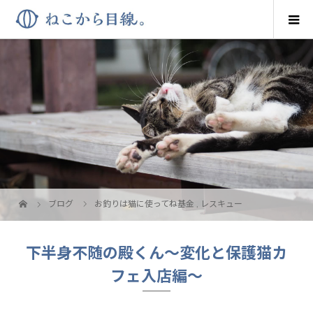
ブログ
お釣りは猫に使ってね基金
,
レスキュー
下半身不随の殿くん～変化と保護猫カ
フェ入店編～