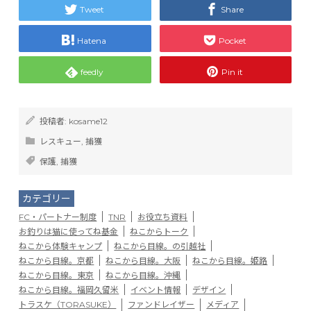
Tweet
Share
Hatena
Pocket
feedly
Pin it
投稿者:
kosame12
レスキュー
,
捕獲
保護
,
捕獲
カテゴリー
FC・パートナー制度
TNR
お役立ち資料
お釣りは猫に使ってね基金
ねこからトーク
ねこから体験キャンプ
ねこから目線。の引越社
ねこから目線。京都
ねこから目線。大阪
ねこから目線。姫路
ねこから目線。東京
ねこから目線。沖縄
ねこから目線。福岡久留米
イベント情報
デザイン
トラスケ（TORASUKE）
ファンドレイザー
メディア