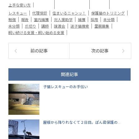
上手な使い方
レスキュー
代理受診
住まいるニャンッ！
保護猫のトリミング
勉強
報告
室内捕獲
対人援助学
捕獲
採用
未分類
未分類
爪切り
講師
譲渡会
迷子猫捜索
里親募集
飼い続ける支援・飼い始める支援
前の記事
次の記事
関連記事
子猫レスキューのお手伝い
屋根から降りれなくて２日目。ぽん君保護の...