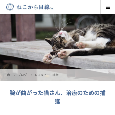
ブログ
レスキュー
,
捕獲
腕が曲がった猫さん、治療のための捕
獲