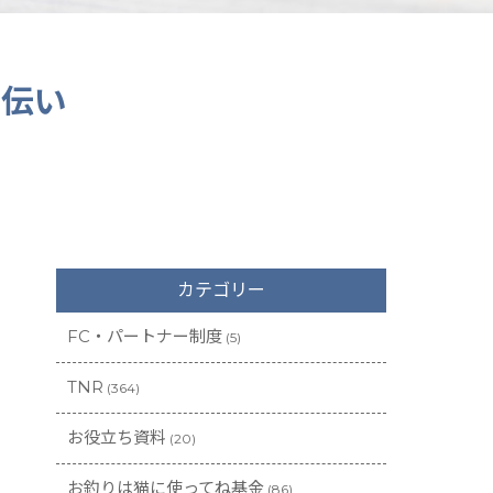
手伝い
カテゴリー
FC・パートナー制度
(5)
TNR
(364)
お役立ち資料
(20)
お釣りは猫に使ってね基金
(86)