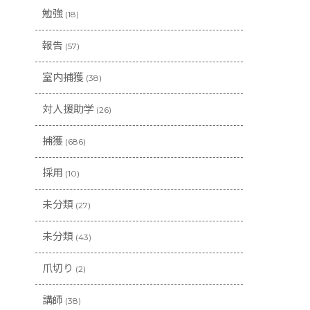
勉強
(18)
報告
(57)
室内捕獲
(38)
対人援助学
(26)
捕獲
(686)
採用
(10)
未分類
(27)
未分類
(43)
爪切り
(2)
講師
(38)