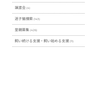
譲渡会
(4)
迷子猫捜索
(143)
里親募集
(426)
飼い続ける支援・飼い始める支援
(11)