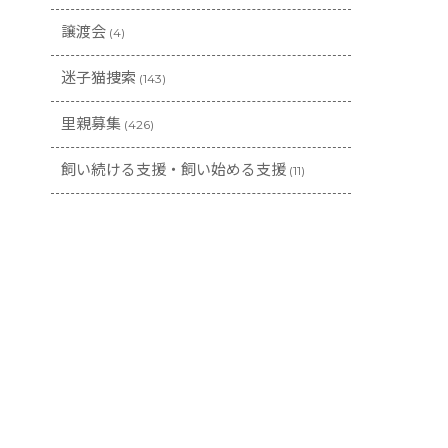
譲渡会
(4)
迷子猫捜索
(143)
里親募集
(426)
飼い続ける支援・飼い始める支援
(11)