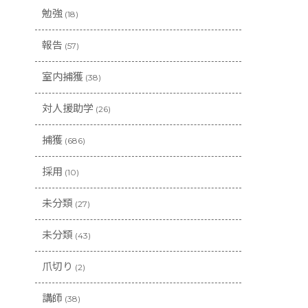
勉強
(18)
報告
(57)
室内捕獲
(38)
対人援助学
(26)
捕獲
(686)
採用
(10)
未分類
(27)
未分類
(43)
爪切り
(2)
講師
(38)